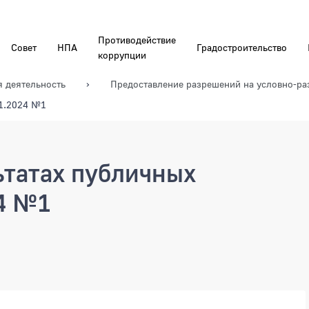
Противодействие
Совет
НПА
Градостроительство
коррупции
я деятельность
Предоставление разрешений на условно-р
01.2024 №1
ьтатах публичных
4 №1
ах публичных слушаний 11.01.2