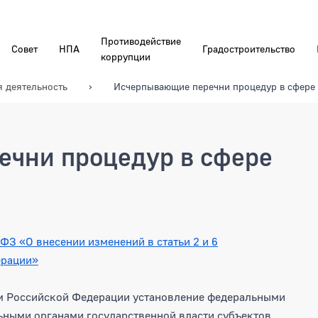
Противодействие
Совет
НПА
Градостроительство
коррупции
я деятельность
Исчерпывающие перечни процедур в сфере 
чни процедур в сфере
ФЗ «О внесении изменений в статьи 2 и 6
ерации»
ом Российской Федерации установление федеральными
ьными органами государственной власти субъектов