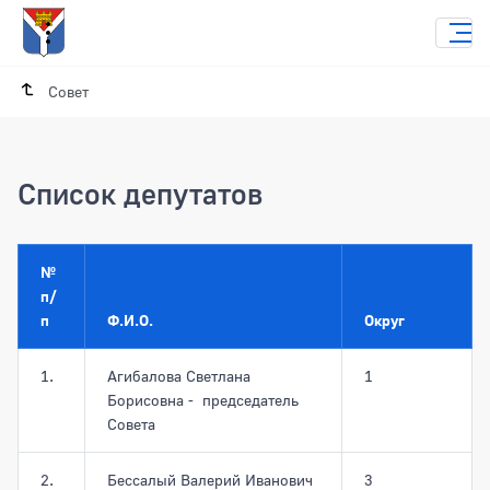
Совет
Список депутатов
№
п/
п
Ф.И.О.
Округ
1.
Агибалова Светлана
1
Борисовна - председатель
Совета
2.
Бессалый Валерий Иванович
3